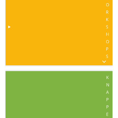
O
R
K
S
H
O
P
S
K
N
A
P
P
E