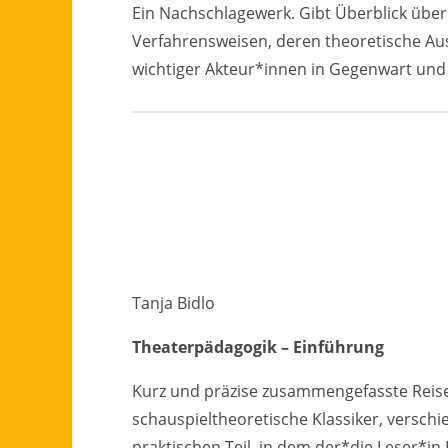
Ein Nachschlagewerk. Gibt Überblick übe
Verfahrensweisen, deren theoretische Au
wichtiger Akteur*innen in Gegenwart und
Tanja Bidlo
Theaterpädagogik – Einführung
Kurz und präzise zusammengefasste Reise
schauspieltheoretische Klassiker, versch
praktischen Teil, in dem der*die Leser*in E