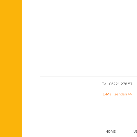
Footer
Tel. 06221 278 57
E-Mail senden >>
HOME
Ü