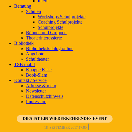
Intern
Beratung
Schulen
Workshops Schulprojekte
Coaching Schulprojekte
Schulprojekte
Bühnen und Gruppen
Theaterinteressierte
Bibliothek
Bibliothekskatalog online
Angebote
Schultheater
TSB mobil
Knappe Kiste
Book-Slam
Kontakt / Service
Adresse & mehr
Newsletter
Datenschutzhinweis
Impressum
DIES IST EIN WIEDERKEHRENDES EVENT
18. SEPTEMBER 2017 17:00