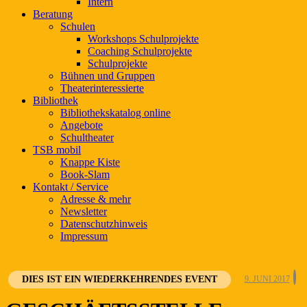
Intern
Beratung
Schulen
Workshops Schulprojekte
Coaching Schulprojekte
Schulprojekte
Bühnen und Gruppen
Theaterinteressierte
Bibliothek
Bibliothekskatalog online
Angebote
Schultheater
TSB mobil
Knappe Kiste
Book-Slam
Kontakt / Service
Adresse & mehr
Newsletter
Datenschutzhinweis
Impressum
DIES IST EIN WIEDERKEHRENDES EVENT
9. JUNI 2017