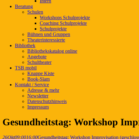
Intern
Beratung
Schulen
Workshops Schulprojekte
Coaching Schulprojekte
Schulprojekte
Bühnen und Gruppen
Theaterinteressierte
Bibliothek
Bibliothekskatalog online
Angebote
Schultheater
TSB mobil
Knappe Kiste
Book-Slam
Kontakt / Service
Adresse & mehr
Newsletter
Datenschutzhinweis
Impressum
Gesundheitstag: Workshop Impro
26
Okt
09:00
16:00
Gesundheitstag: Workshop Improvisation (geschloss