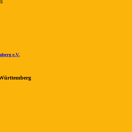
rg
mberg e.V.
-Württemberg