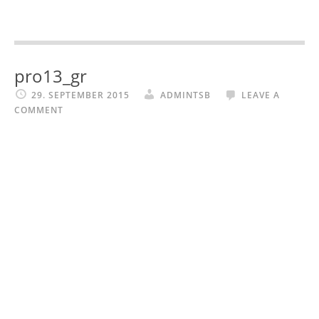
Skip
Skip
Skip
Skip
to
to
to
to
primary
main
primary
footer
navigation
content
sidebar
pro13_gr
29. SEPTEMBER 2015
ADMINTSB
LEAVE A
COMMENT