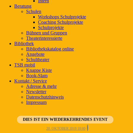
Intern
Beratung
Schulen
Workshops Schulprojekte
Coaching Schulprojekte
Schulprojekte
Bühnen und Gruppen
Theaterinteressierte
Bibliothek
Bibliothekskatalog online
Angebote
Schultheater
TSB mobil
Knappe Kiste
Book-Slam
Kontakt / Service
Adresse & mehr
Newsletter
Datenschutzhinweis
Impressum
DIES IST EIN WIEDERKEHRENDES EVENT
20. OKTOBER 2019 10:00