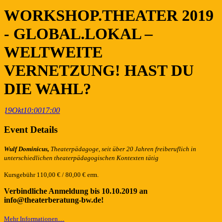
WORKSHOP.THEATER 2019
- GLOBAL.LOKAL –
WELTWEITE
VERNETZUNG! HAST DU
DIE WAHL?
19
Okt
10:00
17:00
Event Details
Wulf Dominicus,
Theaterpädagoge, seit über 20 Jahren freiberuflich in
unterschiedlichen theaterpädagogischen Kontexten tätig
Kursgebühr 110,00 € / 80,00 € erm.
Verbindliche Anmeldung bis 10.10.2019 an
info@theaterberatung-bw.de!
Mehr Informationen…