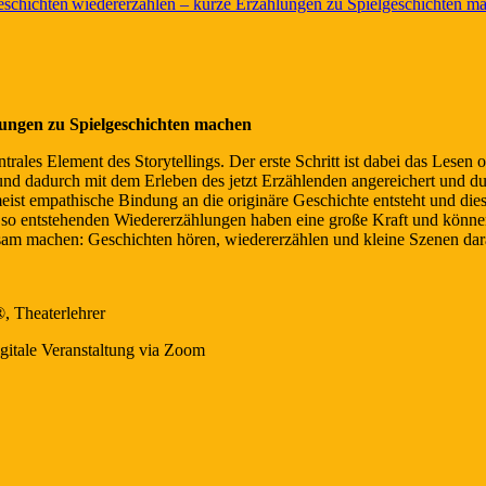
schichten wiedererzählen – kurze Erzählungen zu Spielgeschichten m
lungen zu Spielgeschichten machen
ntrales Element des Storytellings. Der erste Schritt ist dabei das Lese
t und dadurch mit dem Erleben des jetzt Erzählenden angereichert und d
eist empathische Bindung an die originäre Geschichte entsteht und dies
e so entstehenden Wiedererzählungen haben eine große Kraft und können
sam machen: Geschichten hören, wiedererzählen und kleine Szenen dar
, Theaterlehrer
gitale Veranstaltung via Zoom