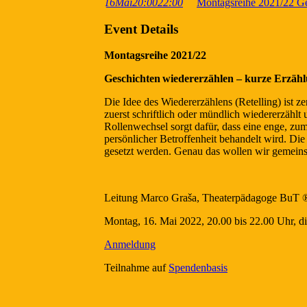
16
Mai
20:00
22:00
Montagsreihe 2021/22 Ge
Event Details
Montagsreihe 2021/22
Geschichten wiedererzählen – kurze Erzäh
Die Idee des Wiedererzählens (Retelling) ist ze
zuerst schriftlich oder mündlich wiedererzähl
Rollenwechsel sorgt dafür, dass eine enge, zum
persönlicher Betroffenheit behandelt wird. Di
gesetzt werden. Genau das wollen wir gemein
Leitung Marco Graša, Theaterpädagoge BuT ®
Montag, 16. Mai 2022, 20.00 bis 22.00 Uhr, di
Anmeldung
Teilnahme auf
Spendenbasis