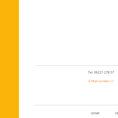
Footer
Tel. 06221 278 57
E-Mail senden >>
HOME
Ü